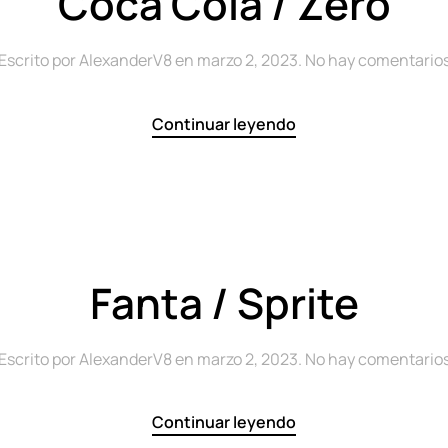
Coca Cola / Zero
Escrito por
AlexanderV8
en
marzo 2, 2023
.
No hay comentario
Continuar leyendo
Fanta / Sprite
Escrito por
AlexanderV8
en
marzo 2, 2023
.
No hay comentario
Continuar leyendo