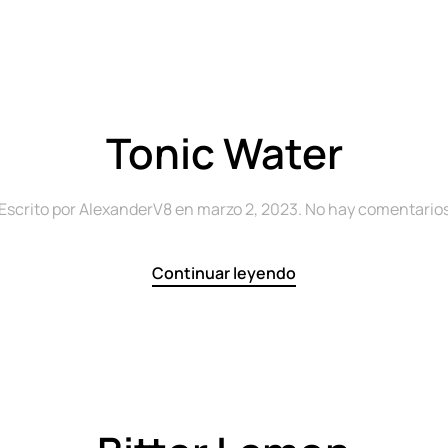
Tonic Water
Escrito por
AlexanderV8
en
marzo 2, 2023
.
No hay comentario
Continuar leyendo