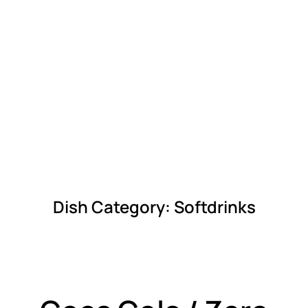
Dish Category:
Softdrinks