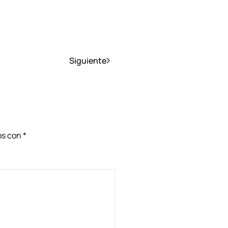
Siguiente
dos con
*