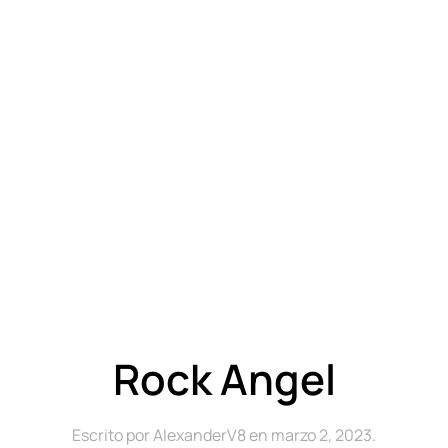
Rock Angel
Escrito por
AlexanderV8
en
marzo 2, 2023
.