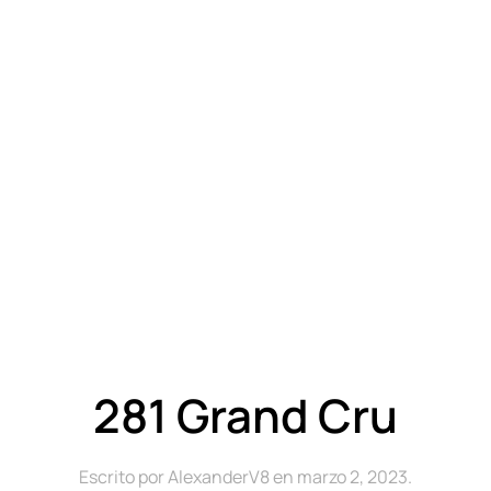
281 Grand Cru
Escrito por
AlexanderV8
en
marzo 2, 2023
.