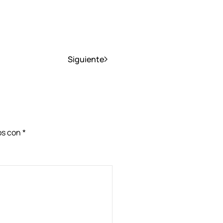
Siguiente
dos con
*