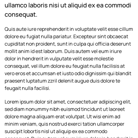
ullamco laboris nisi ut aliquid ex ea commodi
consequat.
Quis aute iure reprehenderit in voluptate velit esse cillum
dolore eu fugiat nulla pariatur. Excepteur sint obcaecat
cupiditat non proident, sunt in culpa qui officia deserunt
mollit anim id est laborum. Duis autem vel eum iriure
dolor in hendrerit in vulputate velit esse molestie
consequat, vel illum dolore eu feugiat nulla facilisis at
vero eros et accumsan et iusto odio dignissim qui blandit
praesent luptatum zzril delenit augue duis dolore te
feugait nulla facilisi.
Lorem ipsum dolor sit amet, consectetuer adipiscing elit,
sed diam nonummy nibh euismod tincidunt ut laoreet
dolore magna aliquam erat volutpat. Ut wisi enim ad
minim veniam, quis nostrud exerci tation ullamcorper
suscipit lobortis nisl ut aliquip ex ea commodo