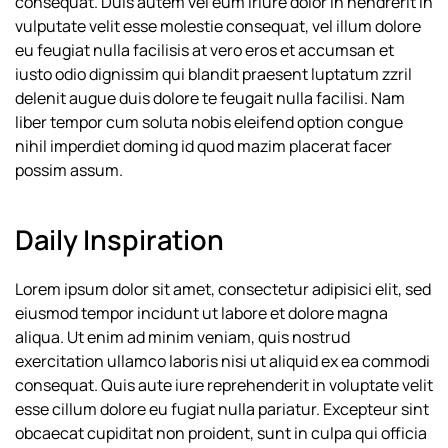
consequat. Duis autem vel eum iriure dolor in hendrerit in
vulputate velit esse molestie consequat, vel illum dolore
eu feugiat nulla facilisis at vero eros et accumsan et
iusto odio dignissim qui blandit praesent luptatum zzril
delenit augue duis dolore te feugait nulla facilisi. Nam
liber tempor cum soluta nobis eleifend option congue
nihil imperdiet doming id quod mazim placerat facer
possim assum.
Daily Inspiration
Lorem ipsum dolor sit amet, consectetur adipisici elit, sed
eiusmod tempor incidunt ut labore et dolore magna
aliqua. Ut enim ad minim veniam, quis nostrud
exercitation ullamco laboris nisi ut aliquid ex ea commodi
consequat. Quis aute iure reprehenderit in voluptate velit
esse cillum dolore eu fugiat nulla pariatur. Excepteur sint
obcaecat cupiditat non proident, sunt in culpa qui officia