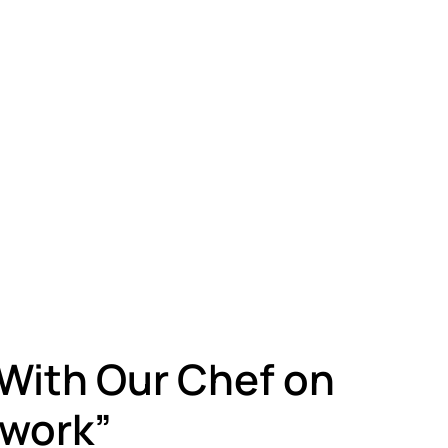
 With Our Chef on
twork”