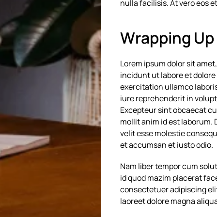
nulla facilisis. At vero eos
Wrapping Up
Lorem ipsum dolor sit amet,
incidunt ut labore et dolor
exercitation ullamco labori
iure reprehenderit in volupta
Excepteur sint obcaecat cup
mollit anim id est laborum. 
velit esse molestie consequat
et accumsan et iusto odio.
Nam liber tempor cum solut
id quod mazim placerat fac
consectetuer adipiscing el
laoreet dolore magna aliqua