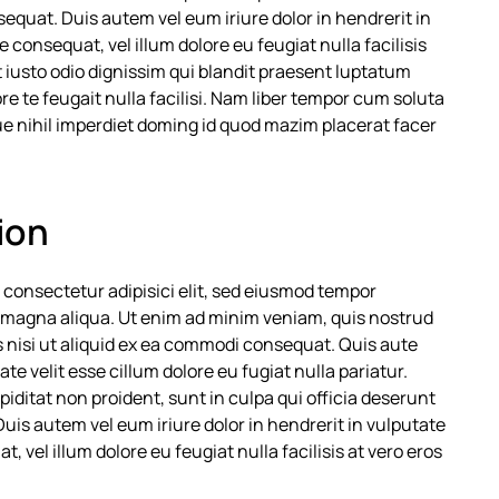
quat. Duis autem vel eum iriure dolor in hendrerit in
e consequat, vel illum dolore eu feugiat nulla facilisis
 iusto odio dignissim qui blandit praesent luptatum
ore te feugait nulla facilisi. Nam liber tempor cum soluta
e nihil imperdiet doming id quod mazim placerat facer
tion
 consectetur adipisici elit, sed eiusmod tempor
e magna aliqua. Ut enim ad minim veniam, quis nostrud
s nisi ut aliquid ex ea commodi consequat. Quis aute
te velit esse cillum dolore eu fugiat nulla pariatur.
iditat non proident, sunt in culpa qui officia deserunt
Duis autem vel eum iriure dolor in hendrerit in vulputate
, vel illum dolore eu feugiat nulla facilisis at vero eros