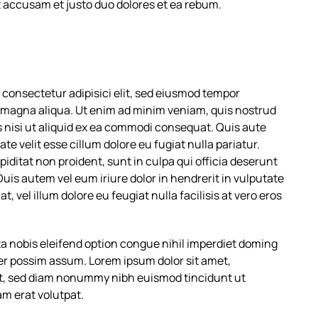
 et accusam et justo duo dolores et ea rebum.
 consectetur adipisici elit, sed eiusmod tempor
e magna aliqua. Ut enim ad minim veniam, quis nostrud
s nisi ut aliquid ex ea commodi consequat. Quis aute
te velit esse cillum dolore eu fugiat nulla pariatur.
iditat non proident, sunt in culpa qui officia deserunt
Duis autem vel eum iriure dolor in hendrerit in vulputate
, vel illum dolore eu feugiat nulla facilisis at vero eros
a nobis eleifend option congue nihil imperdiet doming
er possim assum. Lorem ipsum dolor sit amet,
it, sed diam nonummy nibh euismod tincidunt ut
m erat volutpat.