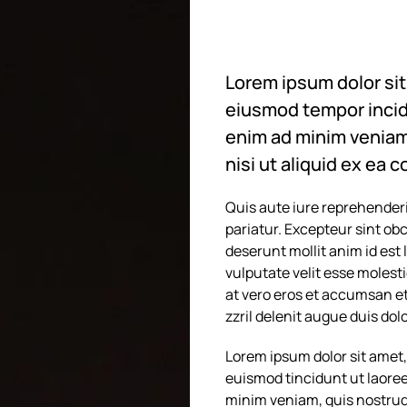
Lorem ipsum dolor sit 
eiusmod tempor incidu
enim ad minim veniam,
nisi ut aliquid ex ea
Quis aute iure reprehenderit
pariatur. Excepteur sint obc
deserunt mollit anim id est 
vulputate velit esse molesti
at vero eros et accumsan et
zzril delenit augue duis dolor
Lorem ipsum dolor sit amet
euismod tincidunt ut laoree
minim veniam, quis nostrud e