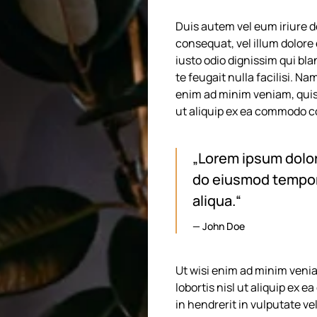
Duis autem vel eum iriure do
consequat, vel illum dolore 
iusto odio dignissim qui bla
te feugait nulla facilisi. N
enim ad minim veniam, quis 
ut aliquip ex ea commodo 
„Lorem ipsum dolor 
do eiusmod tempor 
aliqua.“
John Doe
Ut wisi enim ad minim venia
lobortis nisl ut aliquip ex
in hendrerit in vulputate ve