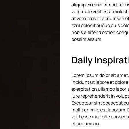
aliquip ex ea commodo conse
vulputate velit esse molesti
at vero eros et accumsan et
zzril delenit augue duis dol
nobis eleifend option congu
possim assum.
Daily Inspira
Lorem ipsum dolor sit amet,
incidunt ut labore et dolor
exercitation ullamco labori
iure reprehenderit in volupta
Excepteur sint obcaecat cup
mollit anim id est laborum. 
velit esse molestie consequat
et accumsan.