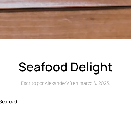
Seafood Delight
Escrito por
AlexanderV8
en
marzo 6, 2023
.
 Seafood