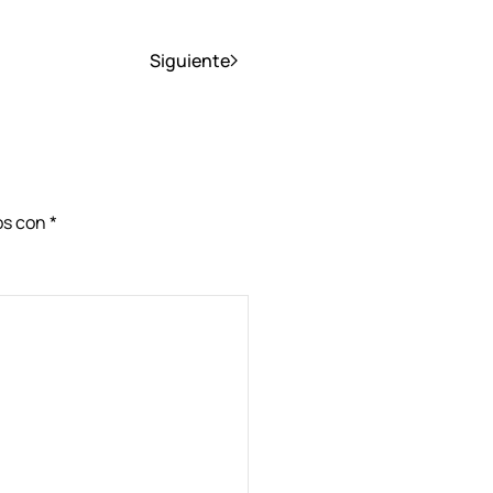
Siguiente
dos con
*