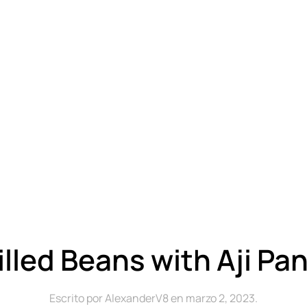
illed Beans with Aji Pa
Escrito por
AlexanderV8
en
marzo 2, 2023
.