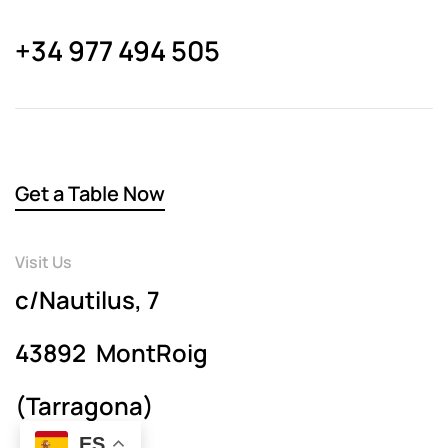
+34 977 494 505
Get a Table Now
Visit Us
c/Nautilus, 7
43892 MontRoig
(Tarragona)
ES