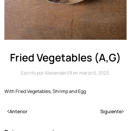
Fried Vegetables (A,G)
Escrito por
AlexanderV8
en
marzo 6, 2023
.
With Fried Vegetables, Shrimp and Egg
Anterior
Siguiente