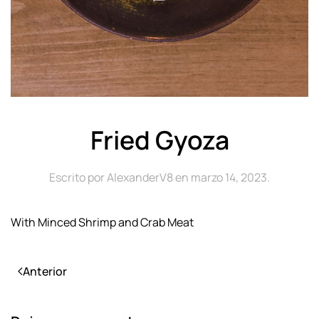
Fried Gyoza
Escrito por
AlexanderV8
en
marzo 14, 2023
.
With Minced Shrimp and Crab Meat
Anterior