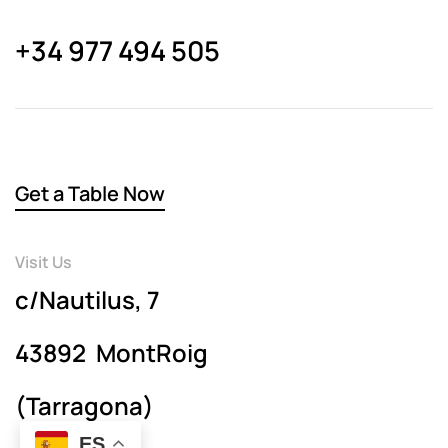
+34 977 494 505
Get a Table Now
Visit Us
c/Nautilus, 7
43892 MontRoig
(Tarragona)
ES