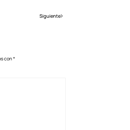
Siguiente
dos con
*