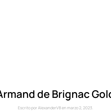
Armand de Brignac Gol
Escrito por
AlexanderV8
en
marzo 2, 2023
.