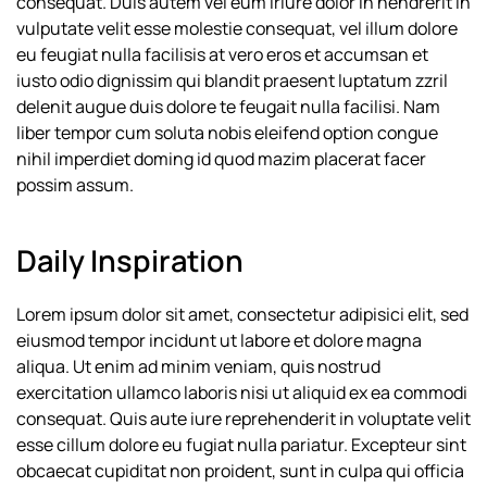
consequat. Duis autem vel eum iriure dolor in hendrerit in
vulputate velit esse molestie consequat, vel illum dolore
eu feugiat nulla facilisis at vero eros et accumsan et
iusto odio dignissim qui blandit praesent luptatum zzril
delenit augue duis dolore te feugait nulla facilisi. Nam
liber tempor cum soluta nobis eleifend option congue
nihil imperdiet doming id quod mazim placerat facer
possim assum.
Daily Inspiration
Lorem ipsum dolor sit amet, consectetur adipisici elit, sed
eiusmod tempor incidunt ut labore et dolore magna
aliqua. Ut enim ad minim veniam, quis nostrud
exercitation ullamco laboris nisi ut aliquid ex ea commodi
consequat. Quis aute iure reprehenderit in voluptate velit
esse cillum dolore eu fugiat nulla pariatur. Excepteur sint
obcaecat cupiditat non proident, sunt in culpa qui officia