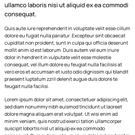
ullamco laboris nisi ut aliquid ex ea commodi
consequat.
Quis aute iure reprehenderit in voluptate velit esse cillum
dolore eu fugiat nulla pariatur. Excepteur sint obcaecat
cupiditat non proident, sunt in culpa qui officia deserunt
mollit anim id est laborum. Duis autem vel eum iriure
dolor in hendrerit in vulputate velit esse molestie
consequat, vel illum dolore eu feugiat nulla facilisis at
vero eros et accumsan et iusto odio dignissim qui blandit
praesent luptatum zzril delenit augue duis dolore te
feugait nulla facilisi.
Lorem ipsum dolor sit amet, consectetuer adipiscing elit,
sed diam nonummy nibh euismod tincidunt ut laoreet
dolore magna aliquam erat volutpat. Ut wisi enim ad
minim veniam, quis nostrud exerci tation ullamcorper
suscipit lobortis nisl ut aliquip ex ea commodo