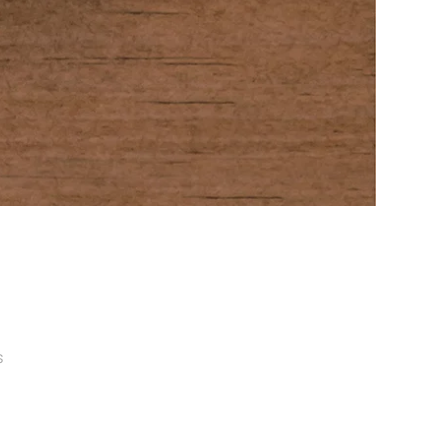
en
s
Homemade
Kimchi
(F)