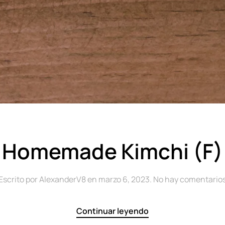
Homemade Kimchi (F)
Escrito por
AlexanderV8
en
marzo 6, 2023
.
No hay comentario
Continuar leyendo