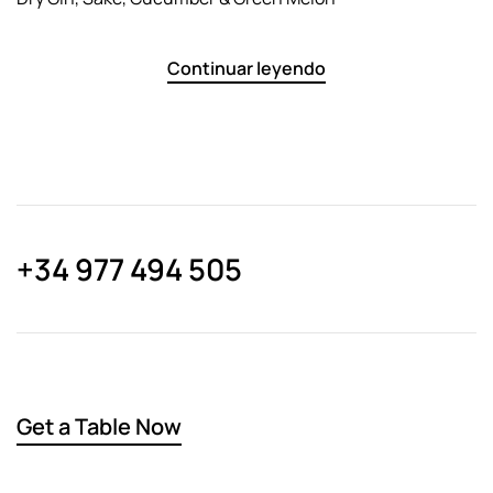
Continuar leyendo
+34 977 494 505
Get a Table Now