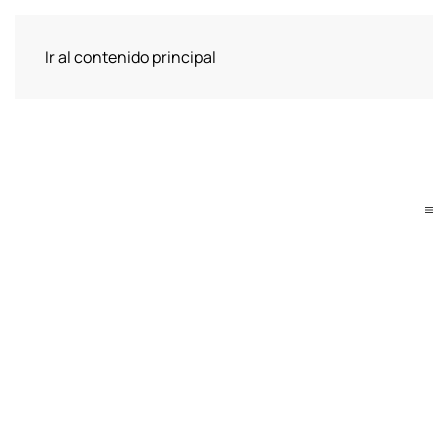
Ir al contenido principal