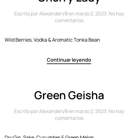
Escrito por
AlexanderV8
en
marzo 2, 2023
.
No hay
en
comentarios
Cherry
Lady
Wild Berries, Vodka & Aromatic Tonka Bean
Continuar leyendo
Green Geisha
Escrito por
AlexanderV8
en
marzo 2, 2023
.
No hay
en
comentarios
Green
Geisha
Dry Gin, Sake, Cucumber & Green Melon